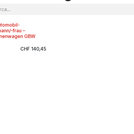
utomobil-
ann/-frau –
onenwagen GBW
CHF
140,45