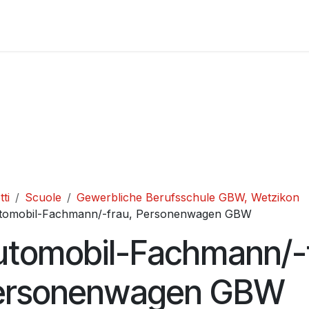
Negozio
Scuole
Contattaci
Domande frequenti
CG
ti
Scuole
Gewerbliche Berufsschule GBW, Wetzikon
tomobil-Fachmann/-frau, Personenwagen GBW
utomobil-Fachmann/-f
ersonenwagen GBW