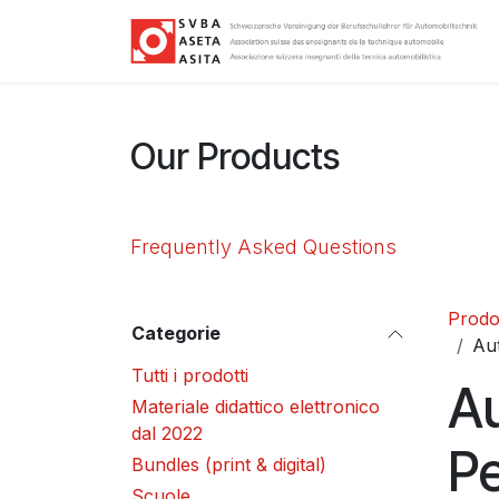
Passa al contenuto
Our Products
Frequently Asked Questions
Prodot
Categorie
Au
Tutti i prodotti
A
Materiale didattico elettronico
dal 2022
P
Bundles (print & digital)
Scuole