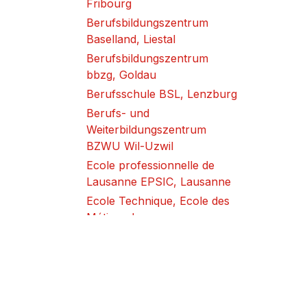
Fribourg
Berufsbildungszentrum
Baselland, Liestal
Berufsbildungszentrum
bbzg, Goldau
Berufsschule BSL, Lenzburg
Berufs- und
Weiterbildungszentrum
BZWU Wil-Uzwil
Ecole professionnelle de
Lausanne EPSIC, Lausanne
Ecole Technique, Ecole des
Métiers, Lausanne
EPTM, Sion
Ecole professionnelle
artisanale et commerciale
EPAC, Bulle