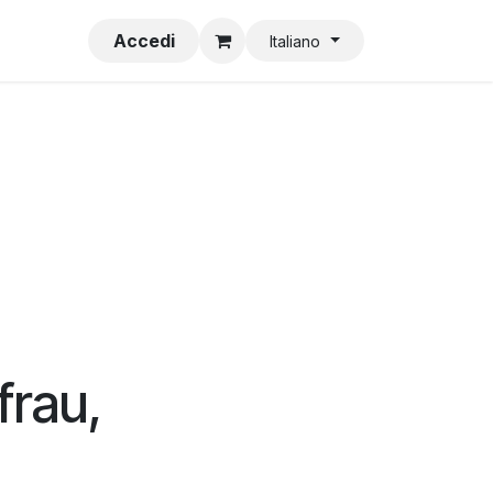
V
Impronta
Accedi
Italiano
rau,