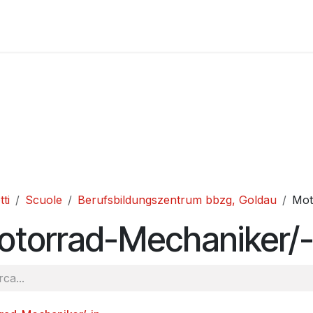
Negozio
Scuole
Contattaci
Domande frequenti
CG
ti
Scuole
Berufsbildungszentrum bbzg, Goldau
Mot
otorrad-Mechaniker/-