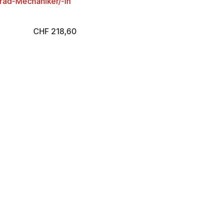
rad-Mechaniker/-in
CHF
218,60