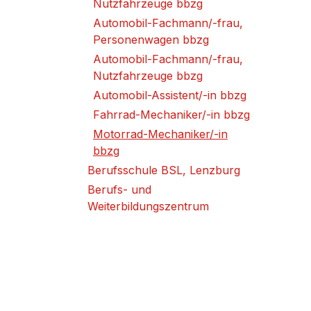
Nutzfahrzeuge bbzg
Automobil-Fachmann/-frau,
Personenwagen bbzg
Automobil-Fachmann/-frau,
Nutzfahrzeuge bbzg
Automobil-Assistent/-in bbzg
Fahrrad-Mechaniker/-in bbzg
Motorrad-Mechaniker/-in
bbzg
Berufsschule BSL, Lenzburg
Berufs- und
Weiterbildungszentrum
BZWU Wil-Uzwil
Ecole professionnelle de
Lausanne EPSIC, Lausanne
Ecole Technique, Ecole des
Métiers, Lausanne