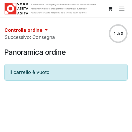
Passa al contenuto
Controlla ordine
1 di 3
Successivo: Consegna
Panoramica ordine
Il carrello è vuoto