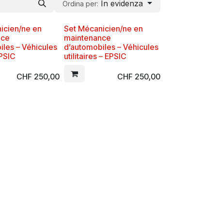
In evidenza
Ordina per:
icien/ne en
Set Mécanicien/ne en
nce
maintenance
iles – Véhicules
d’automobiles – Véhicules
EPSIC
utilitaires – EPSIC
CHF
250,00
CHF
250,00