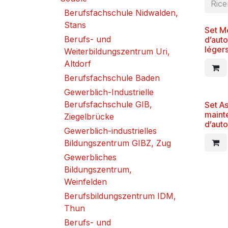
Berufsfachschule Nidwalden,
Stans
Set M
Berufs- und
d’aut
léger
Weiterbildungszentrum Uri,
Altdorf
Berufsfachschule Baden
Gewerblich-Industrielle
Berufsfachschule GIB,
Set As
maint
Ziegelbrücke
d’aut
Gewerblich-industrielles
Bildungszentrum GIBZ, Zug
Gewerbliches
Bildungszentrum,
Weinfelden
Berufsbildungszentrum IDM,
Thun
Berufs- und