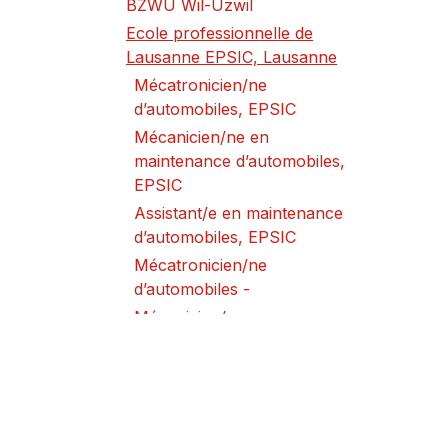
BZWU Wil-Uzwil
Ecole professionnelle de
Lausanne EPSIC, Lausanne
Mécatronicien/ne
d’automobiles, EPSIC
Mécanicien/ne en
maintenance d’automobiles,
EPSIC
Assistant/e en maintenance
d’automobiles, EPSIC
Mécatronicien/ne
d’automobiles -
Mécanicien/ne en
maintenance d’automobiles –
Ecole Technique, Ecole des
Métiers, Lausanne
EPTM, Sion