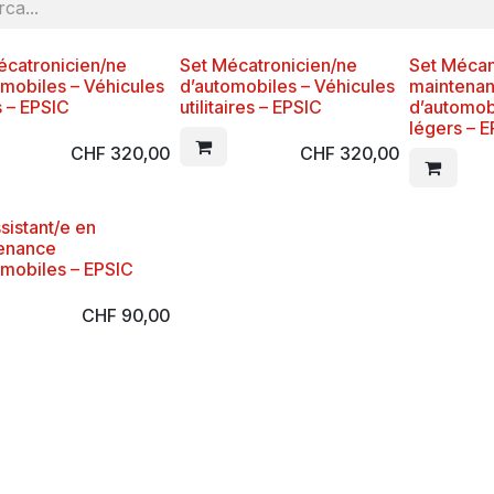
écatronicien/ne
Set Mécatronicien/ne
Set Mécan
omobiles – Véhicules
d’automobiles – Véhicules
maintena
s – EPSIC
utilitaires – EPSIC
d’automob
légers – 
CHF
320,00
CHF
320,00
sistant/e en
enance
omobiles – EPSIC
CHF
90,00