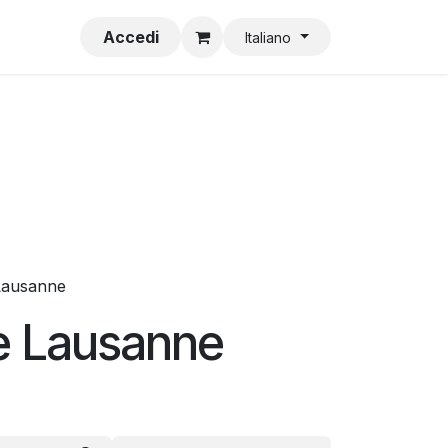
V
Impronta
Accedi
Italiano
 Lausanne
de Lausanne