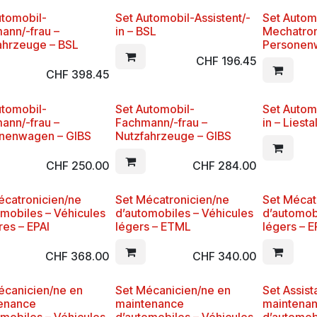
utomobil-
Set Automobil-Assistent/-
Set Autom
ann/-frau –
in – BSL
Mechatroni
ahrzeuge – BSL
Personen
CHF
196.45
CHF
398.45
utomobil-
Set Automobil-
Set Automo
ann/-frau –
Fachmann/-frau –
in – Liesta
nenwagen – GIBS
Nutzfahrzeuge – GIBS
CHF
250.00
CHF
284.00
écatronicien/ne
Set Mécatronicien/ne
Set Mécat
omobiles – Véhicules
d’automobiles – Véhicules
d’automob
ires – EPAI
légers – ETML
légers – 
CHF
368.00
CHF
340.00
écanicien/ne en
Set Mécanicien/ne en
Set Assist
enance
maintenance
maintena