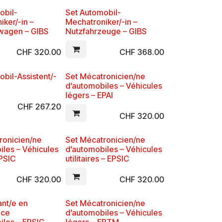
obil-
Set Automobil-
ker/-in –
Mechatroniker/-in –
wagen – GIBS
Nutzfahrzeuge – GIBS
CHF
320.00
CHF
368.00
bil-Assistent/-
Set Mécatronicien/ne
l
d’automobiles – Véhicules
légers – EPAI
CHF
267.20
CHF
320.00
ronicien/ne
Set Mécatronicien/ne
iles – Véhicules
d’automobiles – Véhicules
EPSIC
utilitaires – EPSIC
CHF
320.00
CHF
320.00
ant/e en
Set Mécatronicien/ne
nce
d’automobiles – Véhicules