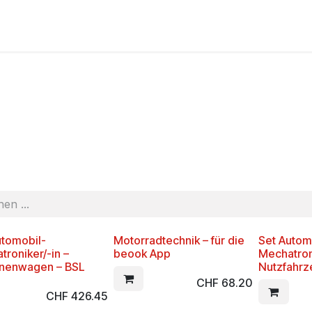
Shop
Schulen
Kontakt
Anleitungen, Fragen
AGB
utomobil-
Motorradtechnik – für die
Set Autom
roniker/-in –
beook App
Mechatroni
nenwagen – BSL
Nutzfahrz
CHF
68.20
CHF
426.45