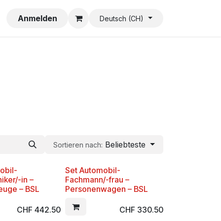
Impressum
Anmelden
Deutsch (CH)
Beliebteste
Sortieren nach:
obil-
Set Automobil-
ker/-in –
Fachmann/-frau –
euge – BSL
Personenwagen – BSL
CHF
442.50
CHF
330.50