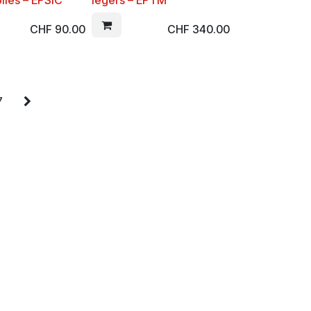
iles – EPSIC
légers – EPTM
CHF
90.00
CHF
340.00
7