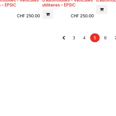
omobiles – Véhicules
d’automobiles – Véhicules
d’automob
s – EPSIC
utilitaires – EPSIC
CHF
250.00
CHF
250.00
3
4
5
6