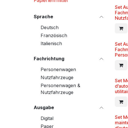
Papierlehrmittel
Set A
Fachm
Sprache
Nutzf
Deutsch
Französisch
Italienisch
Set A
Fachm
Perso
Fachrichtung
Personenwagen
Nutzfahrzeuge
Set M
Personenwagen &
d’aut
utilita
Nutzfahrzeuge
Ausgabe
Set M
Digital
maint
Paper