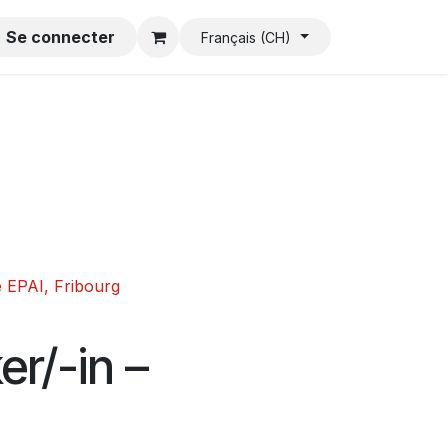
Se connecter
CGA
Empreinte
Français (CH)
le EPAI, Fribourg
r/-in –