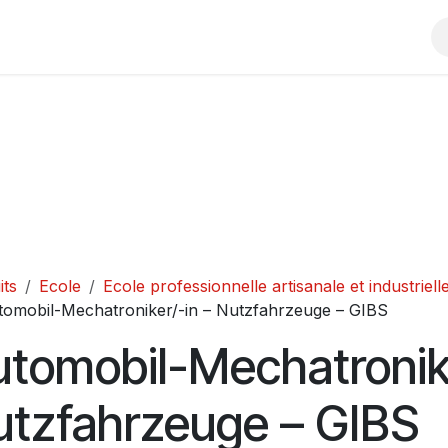
Boutique
Écoles
Contactez-nous
Foire aux questions
its
Ecole
Ecole professionnelle artisanale et industriel
tomobil-Mechatroniker/-in – Nutzfahrzeuge – GIBS
tomobil-Mechatronike
utzfahrzeuge – GIBS