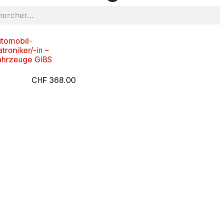
utomobil-
roniker/-in –
ahrzeuge GIBS
CHF
368.00