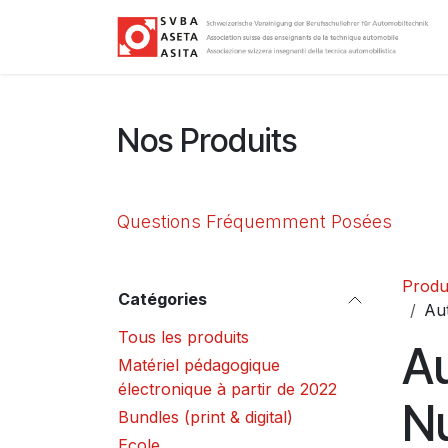
Se rendre au contenu
Nos Produits
Questions Fréquemment Posées
Produ
Catégories
Au
Tous les produits
Au
Matériel pédagogique
électronique à partir de 2022
N
Bundles (print & digital)
Ecole