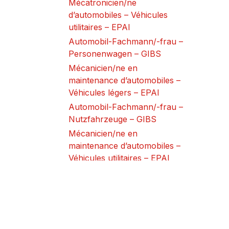
Mécatronicien/ne
d’automobiles – Véhicules
utilitaires – EPAI
Automobil-Fachmann/-frau –
Personenwagen – GIBS
Mécanicien/ne en
maintenance d’automobiles –
Véhicules légers – EPAI
Automobil-Fachmann/-frau –
Nutzfahrzeuge – GIBS
Mécanicien/ne en
maintenance d’automobiles –
Véhicules utilitaires – EPAI
Assistant/e en maintenance
d’automobiles – EPAI
Automobil-Assistent/-in –
GIBS
Berufsbildungszentrum