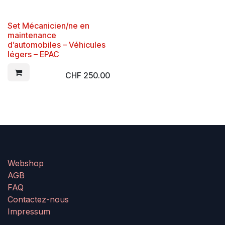
Set Mécanicien/ne en
maintenance
d’automobiles – Véhicules
légers – EPAC
CHF
250.00
Webshop
AGB
FAQ
Contactez-nous
Impressum