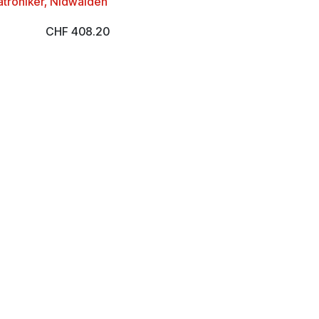
troniker, Nidwalden
CHF
408.20