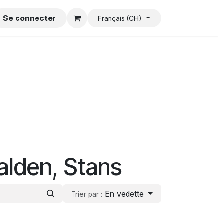
Se connecter
CGA
Empreinte
Français (CH)
alden, Stans
En vedette
Trier par :