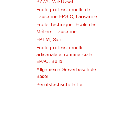
BZWU Wil-Uzwil
Ecole professionnelle de
Lausanne EPSIC, Lausanne
Ecole Technique, Ecole des
Métiers, Lausanne
EPTM, Sion
Ecole professionnelle
artisanale et commerciale
EPAC, Bulle
Allgemeine Gewerbeschule
Basel
Berufsfachschule für
Lernende mit Hör- und
Kommunikationsbehinderung
Zürich-Oerlikon
BBW Berufsbildungsschule
Winterthur
Berufsfachschule Oberwallis