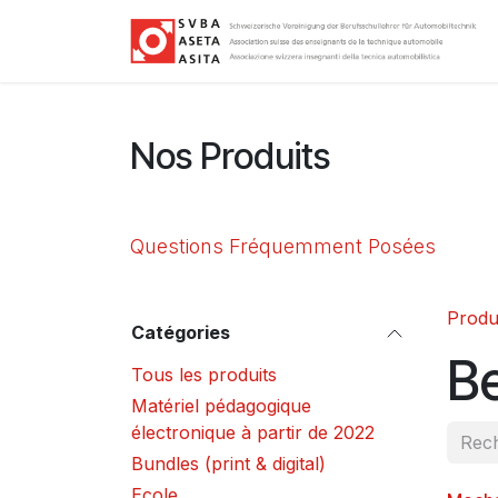
Se rendre au contenu
Nos Produits
Questions Fréquemment Posées
Produ
Catégories
Be
Tous les produits
Matériel pédagogique
électronique à partir de 2022
Bundles (print & digital)
Ecole