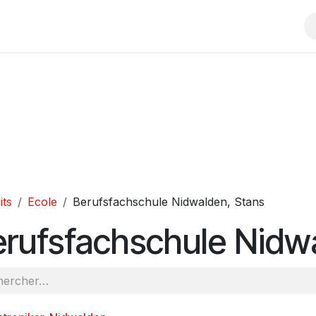
Boutique
Écoles
Contactez-nous
Foire aux questions
its
Ecole
Berufsfachschule Nidwalden, Stans
rufsfachschule Nidw